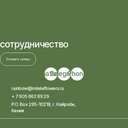
сотрудничество
Оставить заявку
Whatsapp
Telegram
Phone
rainbow@mileleflowers.ru
+ 7 905 662 89 29
P.O. Box 295-10218, г. Найроби,
Кения