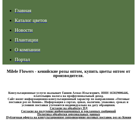
Главная
Каталог цветов
Новости
Плантации
О компании
Портал
Milele Flowers - кенийские розы оптом, купить цветы оптом от
производителя.
Консультационные услуги оказывает Ганиев Алмаз Ильгизович, ИНН 165029006446,
плательщик налога на профессиональный доход.
Сайт носит информационно-консультационный характер по направлению «Оптовые
поставки роз из Кении». Информация о сортах, ценах, наличии, упаковке, сроках и
условиях поставки уточняется индивидуально на дату обращения.
Согласие на обработку ПД
Согласие на получение информационных и рекламных сообщений
Политика обработки персональных данных
Публичная оферта на консультационное сопровождение оптовых поставок роз из Кении