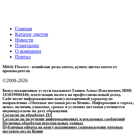
Главная
Каталог цветов
Новости
Плантации
О компании
Портал
Milele Flowers - кенийские розы оптом, купить цветы оптом от
производителя.
©2008-2026
Консультационные услуги оказывает Ганиев Алмаз Ильгизович, ИНН
165029006446, плательщик налога на профессиональный доход.
Сайт носит информационно-консультационный характер по
направлению «Оптовые поставки роз из Кении». Информация о сортах,
ценах, наличии, упаковке, сроках и условиях поставки уточняется
индивидуально на дату обращения.
Согласие на обработку ПД
Согласие на получение информационных и рекламных сообщений
Политика обработки персональных данных
Публичная оферта на консультационное сопровождение оптовых
поставок роз из Кении