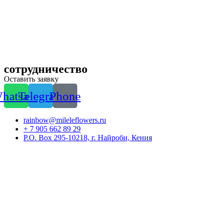
сотрудничество
Оставить заявку
hatsapp
Telegram
Phone
rainbow@mileleflowers.ru
+ 7 905 662 89 29
P.O. Box 295-10218, г. Найроби, Кения