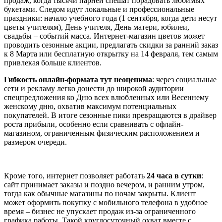
продаж, когда тысячи парней спешат порадовать любимых
букетами. Следом идут локальные и профессиональные
праздники: начало учебного года (1 сентября, когда дети несут
цветы учителям), День учителя, День матери, юбилеи,
свадьбы – событий масса. Интернет-магазин цветов может
проводить сезонные акции, предлагать скидки за ранний заказ
к 8 Марта или бесплатную открытку на 14 февраля, тем самым
привлекая больше клиентов.
Гибкость онлайн-формата тут неоценима
: через социальные
сети и рекламу легко донести до широкой аудитории
спецпредложения ко Дню всех влюбленных или Весеннему
женскому дню, охватив максимум потенциальных
покупателей. В итоге сезонные пики превращаются в драйвер
роста прибыли, особенно если сравнивать с офлайн-
магазином, ограниченным физическим расположением и
размером очереди.
Кроме того, интернет позволяет работать
24 часа в сутки
:
сайт принимает заказы и поздно вечером, и ранним утром,
тогда как обычные магазины по ночам закрыты. Клиент
может оформить покупку с мобильного телефона в удобное
время – бизнес не упускает продаж из-за ограниченного
графика работы. Такой круглосуточный охват вместе с