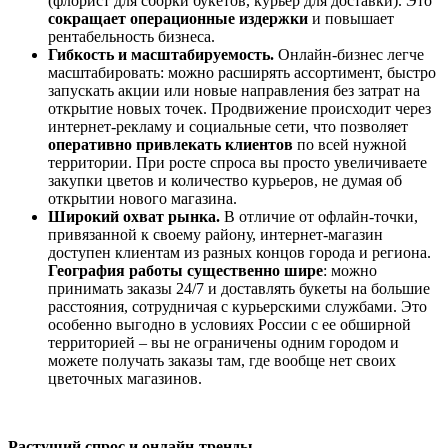
(флорист для сборки букетов, курьер для доставки). Это
сокращает операционные издержки
и повышает
рентабельность бизнеса.
Гибкость и масштабируемость.
Онлайн-бизнес легче
масштабировать: можно расширять ассортимент, быстро
запускать акции или новые направления без затрат на
открытие новых точек. Продвижение происходит через
интернет-рекламу и социальные сети, что позволяет
оперативно привлекать клиентов
по всей нужной
территории. При росте спроса вы просто увеличиваете
закупки цветов и количество курьеров, не думая об
открытии нового магазина.
Широкий охват рынка.
В отличие от офлайн-точки,
привязанной к своему району, интернет-магазин
доступен клиентам из разных концов города и региона.
География работы существенно шире
: можно
принимать заказы 24/7 и доставлять букеты на большие
расстояния, сотрудничая с курьерскими службами. Это
особенно выгодно в условиях России с ее обширной
территорией – вы не ограничены одним городом и
можете получать заказы там, где вообще нет своих
цветочных магазинов.
Растущий спрос и онлайн-тренды