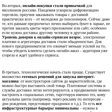
Во-вторых,
онлайн-покупки стали привычкой
для
миллионов россиян. Пандемия ускорила цифровизацию
торговли, приучив заказывать товары с доставкой
практически всех – от молодежи до пенсионеров. Сейчас даже
те, кто раньше предпочитал лично выбирать букет в ларьке, не
против заказать цветы через приложение или сайт, особенно
если нужна доставка другому человеку в другом районе.
Уровень доверия к онлайн-сервисам возрос
, электронные
платежи и агрегаторы доставок стали обыденностью. Для
нового предпринимателя это означает меньше усилий на то,
чтобы убедить клиента сделать онлайн-заказ – аудитория уже
созрела и ждет удобного сервиса.
В-третьих, технологически начать стало проще. Существует
множество
готовых решений для запуска интернет-
магазина
: от конструкторов сайтов до маркетплейсов, где
можно быстро выставить свой товар. Платежные системы и
службы доставки легко интегрируются, а продвижение можно
настроить в социальных сетях, таргетируя именно тех, кому
актуальны цветы (например, через рекламу по интересам –
дни рождения, предстоящие праздники и т.д.). То есть
все
инфраструктурные барьеры минимальны
– нужны в