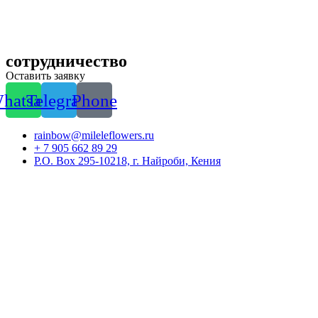
сотрудничество
Оставить заявку
hatsapp
Telegram
Phone
rainbow@mileleflowers.ru
+ 7 905 662 89 29
P.O. Box 295-10218, г. Найроби, Кения