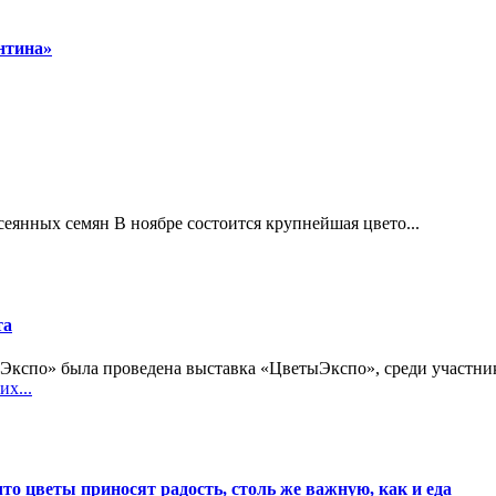
нтина»
В ноябре состоится крупнейшая цвето...
та
 Экспо» была проведена выставка «ЦветыЭкспо», среди участник
х...
о цветы приносят радость, столь же важную, как и еда