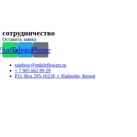
сотрудничество
Оставить заявку
hatsapp
Telegram
Phone
rainbow@mileleflowers.ru
+ 7 905 662 89 29
P.O. Box 295-10218, г. Найроби, Кения