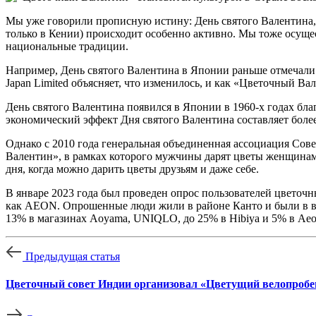
Мы уже говорили прописную истину: День святого Валентина
только в Кении) происходит особенно активно. Мы тоже осущ
национальные традиции.
Например, День святого Валентина в Японии раньше отмечали 
Japan Limited объясняет, что изменилось, и как «Цветочный Ва
День святого Валентина появился в Японии в 1960-х годах бл
экономический эффект Дня святого Валентина составляет боле
Однако с 2010 года генеральная объединенная ассоциация Со
Валентин», в рамках которого мужчины дарят цветы женщинам
дня, когда можно дарить цветы друзьям и даже себе.
В январе 2023 года был проведен опрос пользователей цветочны
как AEON. Опрошенные люди жили в районе Канто и были в возр
13% в магазинах Aoyama, UNIQLO, до 25% в Hibiya и 5% в Aeo
Предыдущая статья
Цветочный совет Индии организовал «Цветущий велопробе