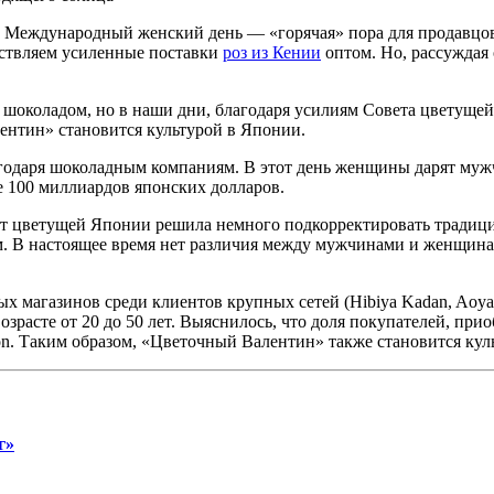
, Международный женский день — «горячая» пора для продавцо
ествляем усиленные поставки
роз из Кении
оптом. Но, рассуждая 
шоколадом, но в наши дни, благодаря усилиям Совета цветущей 
лентин» становится культурой в Японии.
агодаря шоколадным компаниям. В этот день женщины дарят муж
е 100 миллиардов японских долларов.
вет цветущей Японии решила немного подкорректировать традиц
. В настоящее время нет различия между мужчинами и женщина
х магазинов среди клиентов крупных сетей (Hibiya Kadan, Aoyam
асте от 20 до 50 лет. Выяснилось, что доля покупателей, прио
n. Таким образом, «Цветочный Валентин» также становится кул
г»