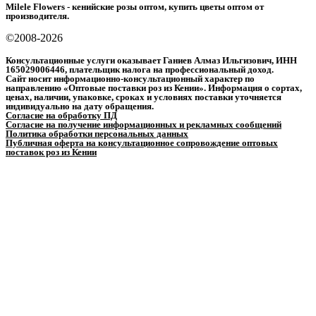
Milele Flowers - кенийские розы оптом, купить цветы оптом от
производителя.
©2008-2026
Консультационные услуги оказывает Ганиев Алмаз Ильгизович, ИНН
165029006446, плательщик налога на профессиональный доход.
Сайт носит информационно-консультационный характер по
направлению «Оптовые поставки роз из Кении». Информация о сортах,
ценах, наличии, упаковке, сроках и условиях поставки уточняется
индивидуально на дату обращения.
Согласие на обработку ПД
Согласие на получение информационных и рекламных сообщений
Политика обработки персональных данных
Публичная оферта на консультационное сопровождение оптовых
поставок роз из Кении