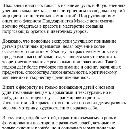
Школьный визит состоялся в начале августа, и 40 увлеченных
учеников младших классов с нетерпением исследовали яркий
мир цветов и цветочных композиций. Под руководством
опытного флориста Пандхаринатха Мхаске дети смогли
воочию убедиться в красоте и мастерстве создания
потрясающих букетов и цветочных узоров.
Доказано, что подобные экскурсии улучшают понимание
детьми различных предметов, делая обучение более
осязаемым и понятным. Участвуя в практическом опыте за
пределами классной комнаты, учащиеся могут соединить
теоретические знания с реальными приложениями. Такой
подход даёт более глубокое понимание и оценку различных
предметов, способствуя любознательности, критическому
мышлению и творчеству среди школьников.
Визит к флористу не только познакомил детей с новыми
удивительными вещами, ароматами и текстурами, но и
побудил их к творчеству — аранжировки цветов.
Интерактивный характер этого опыта позволил детям развить
мелкую моторику, художественно выражая себя.
Экскурсии, подобные этой, играют неотъемлемую роль в
формировании всесторонне развитых людей, которые не
только склонны к учебе, но и социально и эмоционально