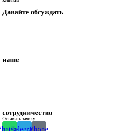
Контакты
Давайте
обсуждать
наше
сотрудничество
Оставить заявку
hatsapp
Telegram
Phone