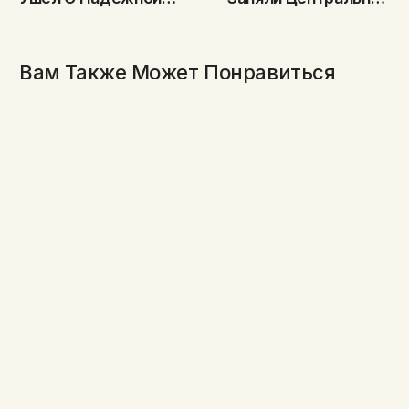
Работы, Чтобы
Место На
Добиться Успеха В
Президентской
Цветоводстве
Инаугурации
Вам Также Может Понравиться