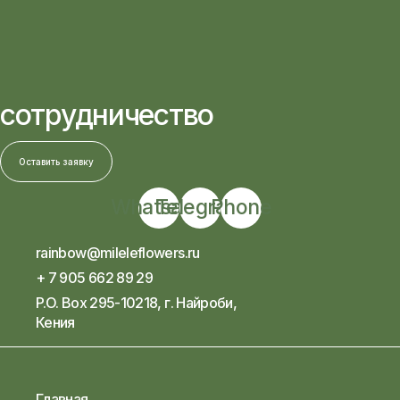
сотрудничество
Оставить заявку
Whatsapp
Telegram
Phone
rainbow@mileleflowers.ru
+ 7 905 662 89 29
P.O. Box 295-10218, г. Найроби,
Кения
Главная