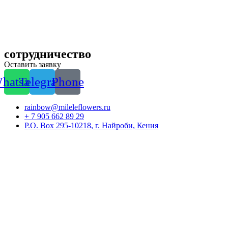
сотрудничество
Оставить заявку
hatsapp
Telegram
Phone
rainbow@mileleflowers.ru
+ 7 905 662 89 29
P.O. Box 295-10218, г. Найроби, Кения