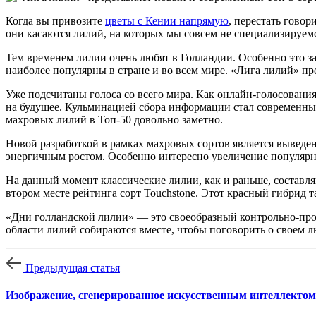
Когда вы привозите
цветы с Кении напрямую
, перестать гово
они касаются лилий, на которых мы совсем не специализируе
Тем временем лилии очень любят в Голландии. Особенно это за
наиболее популярны в стране и во всем мире. «Лига лилий» п
Уже подсчитаны голоса со всего мира. Как онлайн-голосовани
на будущее. Кульминацией сбора информации стал современный
махровых лилий в Топ-50 довольно заметно.
Новой разработкой в рамках махровых сортов является вывед
энергичным ростом. Особенно интересно увеличение популярно
На данный момент классические лилии, как и раньше, составля
втором месте рейтинга сорт Touchstone. Этот красный гибрид т
«Дни голландской лилии» — это своеобразный контрольно-проп
области лилий собираются вместе, чтобы поговорить о своем 
Предыдущая статья
Изображение, сгенерированное искусственным интеллектом