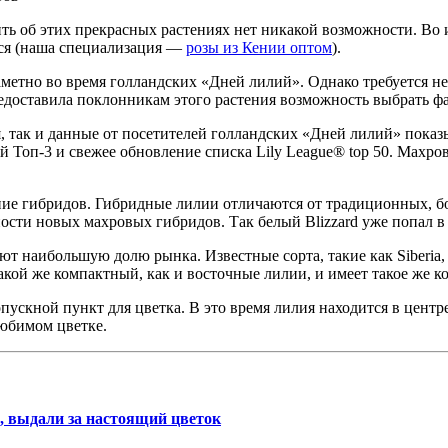
рить об этих прекрасных растениях нет никакой возможности. Во
мся (наша специализация —
розы из Кении оптом
).
метно во время голландских «Дней лилий». Однако требуется не
редоставила поклонникам этого растения возможность выбрать ф
я, так и данные от посетителей голландских «Дней лилий» пок
 Топ-3 и свежее обновление списка Lily League® top 50. Махро
ение гибридов. Гибридные лилии отличаются от традиционных, 
сти новых махровых гибридов. Так белый Blizzard уже попал в
ют наибольшую долю рынка. Известные сорта, такие как Siberia,
акой же компактный, как и восточные лилии, и имеет такое же к
ускной пункт для цветка. В это время лилия находится в цент
любимом цветке.
, выдали за настоящий цветок