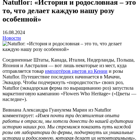
Natuflor: «История и родословная – это
то, что делает каждую нашу розу
особенной»
16.08.2024
Новости
Соединенные Штаты, Канада, Италия, Нидерланды, Польша,
Япония и Австралия — вот лишь некоторые из мест, куда
отправляется товар
импортёров цветов из Кении
и розы
Natuflor. Путешествие последних начинается в Мачачи,
Эквадор. Чтобы подчеркнуть «породистость» своих роз,
Natuflor (эквадорская ферма по выращиванию роз) запустила
маркетинговую кампанию «Flowers Who Heritage» («Цветы —
наследие»).
Вивиана Александра Гуанулема Марин из Natuflor
комментирует:
«Имея почти три десятилетия опыта
работы в отрасли, мы хотели донести до нашей аудитории
историю наших роз. Мы стремимся показать путь каждой
розы от лаборатории до фермы, подчеркнуть их уникальные
истории и родословную, которая делает их неповторимыми»
.