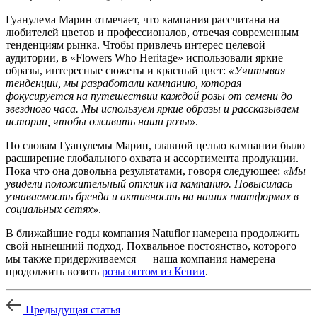
Гуанулема Марин отмечает, что кампания рассчитана на
любителей цветов и профессионалов, отвечая современным
тенденциям рынка. Чтобы привлечь интерес целевой
аудитории, в «Flowers Who Heritage» использовали яркие
образы, интересные сюжеты и красный цвет:
«Учитывая
тенденции, мы разработали кампанию, которая
фокусируется на путешествии каждой розы от семени до
звездного часа. Мы используем яркие образы и рассказываем
истории, чтобы оживить наши розы»
.
По словам Гуанулемы Марин, главной целью кампании было
расширение глобального охвата и ассортимента продукции.
Пока что она довольна результатами, говоря следующее:
«Мы
увидели положительный отклик на кампанию. Повысилась
узнаваемость бренда и активность на наших платформах в
социальных сетях»
.
В ближайшие годы компания Natuflor намерена продолжить
свой нынешний подход. Похвальное постоянство, которого
мы также придерживаемся — наша компания намерена
продолжить возить
розы оптом из Кении
.
Предыдущая статья