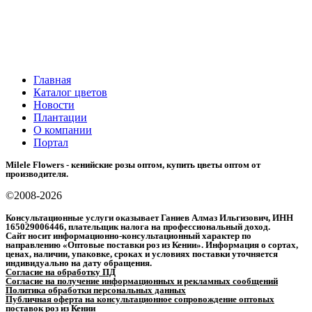
Главная
Каталог цветов
Новости
Плантации
О компании
Портал
Milele Flowers - кенийские розы оптом, купить цветы оптом от
производителя.
©2008-2026
Консультационные услуги оказывает Ганиев Алмаз Ильгизович, ИНН
165029006446, плательщик налога на профессиональный доход.
Сайт носит информационно-консультационный характер по
направлению «Оптовые поставки роз из Кении». Информация о сортах,
ценах, наличии, упаковке, сроках и условиях поставки уточняется
индивидуально на дату обращения.
Согласие на обработку ПД
Согласие на получение информационных и рекламных сообщений
Политика обработки персональных данных
Публичная оферта на консультационное сопровождение оптовых
поставок роз из Кении