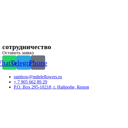
сотрудничество
Оставить заявку
hatsapp
Telegram
Phone
rainbow@mileleflowers.ru
+ 7 905 662 89 29
P.O. Box 295-10218, г. Найроби, Кения