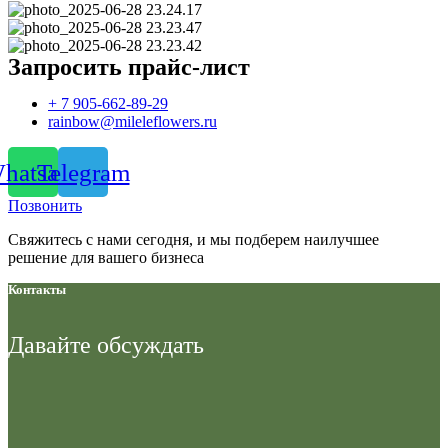
Запросить прайс-лист
+ 7 905-662-89-29
rainbow@mileleflowers.ru
hatsapp
Telegram
Позвонить
Свяжитесь с нами сегодня, и мы подберем наилучшее
решение для вашего бизнеса
Контакты
Давайте
обсуждать