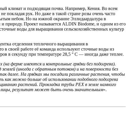
ятный климат и подходящая почва. Например, Кения. Во всем
 не покладая рук. Но даже в такой стране розы очень часто
рытым небом. Но на южной окраине Эллидаардалура в
и природу. Проект называется ALDIN Biodome, и одним из его
 сточные воды для выращивания сельскохозяйственных культур
удентка отделения тепличного выращивания в
о в своей работе её команда используют сточные воды из
ров в секунду при температуре 28,5 ° C — иногда даже теплее.
 (на ферме имеются и контрольные грядки без подогрева).
 землей (иногда с обратным потоком) и на поверхности без
 так далее. На грядках мы посадили различные растения, чтобы
ть как можно больше об использовании подобного подогрева
ащиванию растений. Прокладка трубы PEX в земле намного
теплицы, результат может быть очень значительным
».