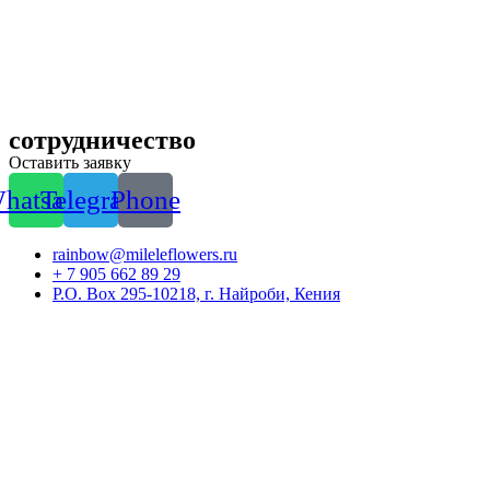
сотрудничество
Оставить заявку
hatsapp
Telegram
Phone
rainbow@mileleflowers.ru
+ 7 905 662 89 29
P.O. Box 295-10218, г. Найроби, Кения