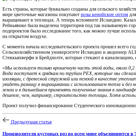
Есть страны, которые буквально созданы для сельского хозяйс
мире цветочные магазины покупают
розы кенийские оптом
для
выращивают в теплицах. А теперь вспомните Исландию. Казало
Рейкьявике была выделена территория под так называемую го
подпроектов было исследование того, как можно лучше испол
на открытом воздухе.
С момента начала исследовательского проекта прошел всего го
Сельскохозяйственном университете Исландии и акционер ALDI
Стеккьяхверфи в Брейдхолте, которые стекают в канализацию, с
«
Мы используем только крошечную часть этой воды, около 0,2 
Вода поступает к грядкам по трубам PEX, которые мы сделали 
изоляции, с древесной стружкой или пемзой в качестве утеплит
увидеть разницу в выращивании с использованием тепла и без 
земли и в дальнейшем применять полученные знания в ландшаф
дешевле, чем, например, строительство теплицы. Хотя испол
Проект получил финансирование Студенческого инновационно
Предыдущая статья
Производители кустовых роз во всем мире объединяются в T