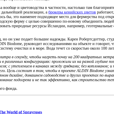
тва вообще и цветоводства в частности, настолько там благопри
 дальнейшей реализации, а
брокеры кенийских цветов
работают,
сь бы, это наименее подходящее место для фермерства под отк
родскую ферму с целью совершенно по-новому объединить людей 
ьзовать природные ресурсы Исландии, например, геотермальные
д, но он уже подает большие надежды. Карен Робертсдоттир, ст
N Biodome, руководит исследованиями на объекте и говорит, чт
истему очистки и в море. Вода течет со скоростью около 100 лит
литра в секунду, чтобы нагреть почву на 200 квадратных метрах
в различных конфигурациях: проложили их на разной глубине под
еля; с утеплением в канавах между грядками; без котлованов; и
него. Цель состоит в том, чтобы в проекте ALDIN Biodome узна
тном дизайне, домашнем садоводстве и других проектах по выр
ьзование подогрева и не так эффективно, как строительство 
го фонда.
he World of Sprayroses