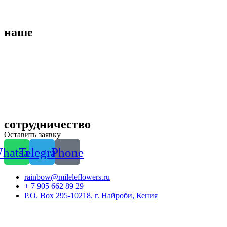
наше
сотрудничество
Оставить заявку
hatsapp
Telegram
Phone
rainbow@mileleflowers.ru
+ 7 905 662 89 29
P.O. Box 295-10218, г. Найроби, Кения