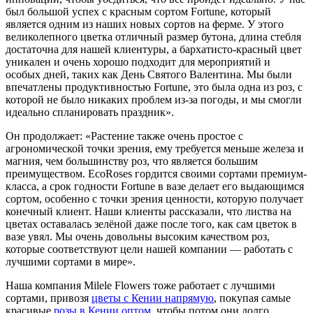
был большой успех с красным сортом Fortune, который
является одним из наших новых сортов на ферме. У этого
великолепного цветка отличный размер бутона, длина стебля
достаточна для нашей клиентуры, а бархатисто-красный цвет
уникален и очень хорошо подходит для мероприятий и
особых дней, таких как День Святого Валентина. Мы были
впечатлены продуктивностью Fortune, это была одна из роз, с
которой не было никаких проблем из-за погоды, и мы смогли
идеально спланировать праздник».
Он продолжает: «Растение также очень простое с
агрономической точки зрения, ему требуется меньше железа и
магния, чем большинству роз, что является большим
преимуществом. EcoRoses гордится своими сортами премиум-
класса, а срок годности Fortune в вазе делает его выдающимся
сортом, особенно с точки зрения ценности, которую получает
конечный клиент. Наши клиенты рассказали, что листва на
цветах оставалась зелёной даже после того, как сам цветок в
вазе увял. Мы очень довольны высоким качеством роз,
которые соответствуют цели нашей компании — работать с
лучшими сортами в мире».
Наша компания Milele Flowers тоже работает с лучшими
сортами, привозя
цветы с Кении напрямую
, покупая самые
красивые
розы в Кении оптом
, чтобы потом они долго