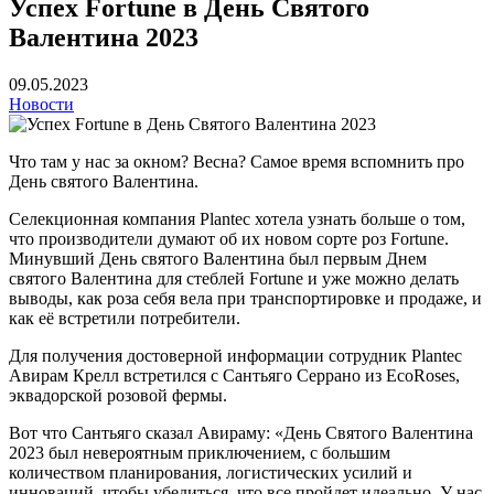
Успех Fortune в День Святого
Валентина 2023
09.05.2023
Новости
Что там у нас за окном? Весна? Самое время вспомнить про
День святого Валентина.
Селекционная компания Plantec хотела узнать больше о том,
что производители думают об их новом сорте роз Fortune.
Минувший День святого Валентина был первым Днем
святого Валентина для стеблей Fortune и уже можно делать
выводы, как роза себя вела при транспортировке и продаже, и
как её встретили потребители.
Для получения достоверной информации сотрудник Plantec
Авирам Крелл встретился с Сантьяго Серрано из EcoRoses,
эквадорской розовой фермы.
Вот что Сантьяго сказал Авираму: «День Святого Валентина
2023 был невероятным приключением, с большим
количеством планирования, логистических усилий и
инноваций, чтобы убедиться, что все пройдет идеально. У нас