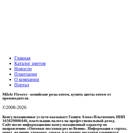
Главная
Каталог цветов
Новости
Плантации
О компании
Портал
Milele Flowers - кенийские розы оптом, купить цветы оптом от
производителя.
©2008-2026
Консультационные услуги оказывает Ганиев Алмаз Ильгизович, ИНН
165029006446, плательщик налога на профессиональный доход.
Сайт носит информационно-консультационный характер по
направлению «Оптовые поставки роз из Кении». Информация о сортах,
ценах, наличии, упаковке, сроках и условиях поставки уточняется