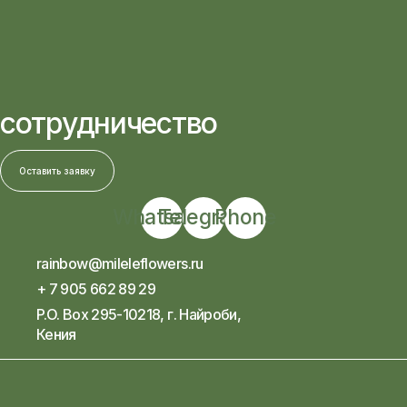
сотрудничество
Оставить заявку
Whatsapp
Telegram
Phone
rainbow@mileleflowers.ru
+ 7 905 662 89 29
P.O. Box 295-10218, г. Найроби,
Кения