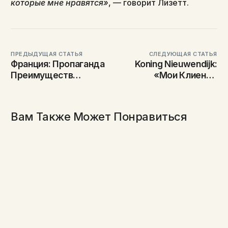
которые мне нравятся»
, — говорит Лизетт.
ПРЕДЫДУЩАЯ СТАТЬЯ
СЛЕДУЮЩАЯ СТАТЬЯ
Франция: Пропаганда
Koning Nieuwendijk:
Преимуществ
«Мои Клиенты
Деревьев, Цветов И
Знают, Что Я Лично
Других Растений
Видел Цветы»
Вам Также Может Понравиться