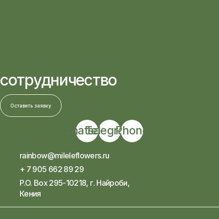
сотрудничество
Оставить заявку
Whatsapp
Telegram
Phone
rainbow@mileleflowers.ru
+ 7 905 662 89 29
P.O. Box 295-10218, г. Найроби,
Кения