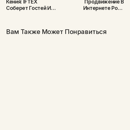
Кения: IFTEX
Продвижение В
Соберет Гостей И
Интернете Розы
Участников В 10-Й
Explorer: «Большой
Раз
Успех!»
Вам Также Может Понравиться