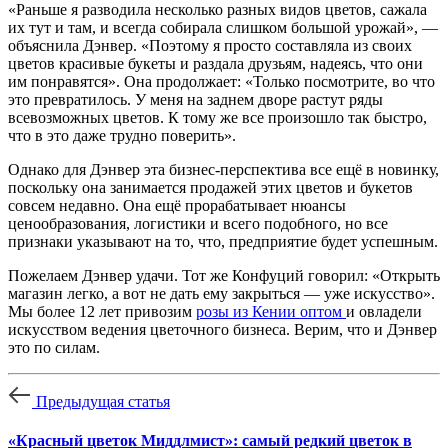
«Раньше я разводила несколько разных видов цветов, сажала
их тут и там, и всегда собирала слишком большой урожай», —
объяснила Дэнвер. «Поэтому я просто составляла из своих
цветов красивые букеты и раздала друзьям, надеясь, что они
им понравятся». Она продолжает: «Только посмотрите, во что
это превратилось. У меня на заднем дворе растут ряды
всевозможных цветов. К тому же все произошло так быстро,
что в это даже трудно поверить».
Однако для Дэнвер эта бизнес-перспектива все ещё в новинку,
поскольку она занимается продажей этих цветов и букетов
совсем недавно. Она ещё прорабатывает нюансы
ценообразования, логистики и всего подобного, но все
признаки указывают на то, что, предприятие будет успешным.
Пожелаем Дэнвер удачи. Тот же Конфуций говорил: «Открыть
магазин легко, а вот не дать ему закрыться — уже искусство».
Мы более 12 лет привозим
розы из Кении оптом
и овладели
искусством ведения цветочного бизнеса. Верим, что и Дэнвер
это по силам.
Предыдущая статья
«Красный цветок Миддлмист»: самый редкий цветок в