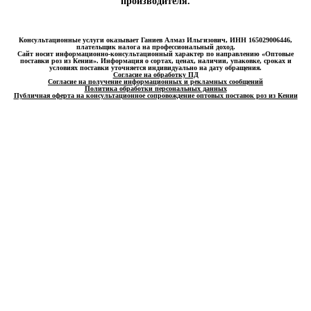
производителя.
Консультационные услуги оказывает Ганиев Алмаз Ильгизович, ИНН 165029006446,
плательщик налога на профессиональный доход.
Сайт носит информационно-консультационный характер по направлению «Оптовые
поставки роз из Кении». Информация о сортах, ценах, наличии, упаковке, сроках и
условиях поставки уточняется индивидуально на дату обращения.
Согласие на обработку ПД
Согласие на получение информационных и рекламных сообщений
Политика обработки персональных данных
Публичная оферта на консультационное сопровождение оптовых поставок роз из Кении