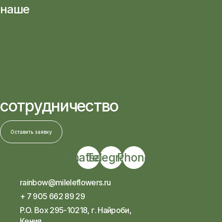
наше
сотрудничество
Оставить заявку
Whatsapp
Telegram
Phone
rainbow@mileleflowers.ru
+ 7 905 662 89 29
P.O. Box 295-10218, г. Найроби,
Кения