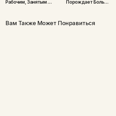
Рабочим, Занятым В
Порождает Больше
Сельскохозяйственной
Цветоводов
Отрасли, От
Покупателей Цветов
Вам Также Может Понравиться
Из Европы