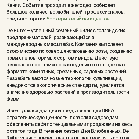
Кении. Событие проходит ежегодно, собирает
большое количество любителей, профессионалов,
среди которых и
брокеры кенийских цветов
.
De Ruiter – успешный семейный бизнес голландских
предпринимателей, развивающийся в
международных масштабах. Компания выполняет
свою миссию по совершенствованию розы, созданию
новых неповторимых сортов и видов. Действуют
несколько программ по разведению этого цветка в
формате комнатных, срезанных, садовых растений.
Разрабатываются новые технологии культивации,
внедряются экологические стандарты, уделяется
внимание здоровью растений и производительности
ферм.
Ивент длился два дня и представлял для DREA
стратегическую ценность, позволяя садоводам
обеспечить себя потенциальными продажами на весь
остаток года. В течение сезона Дня Влюбленных, De
Ruiter удачно презентовал на рынке свои пять сортов