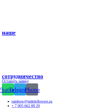
наше
сотрудничество
Оставить заявку
hatsapp
Telegram
Phone
rainbow@mileleflowers.ru
+ 7 905 662 89 29