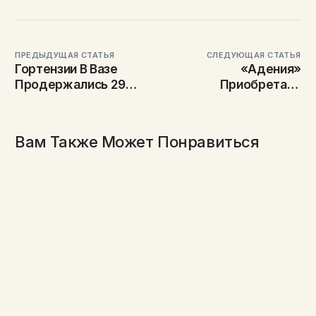
ПРЕДЫДУЩАЯ СТАТЬЯ
СЛЕДУЮЩАЯ СТАТЬЯ
Гортензии В Вазе
«Адения»
Продержались 29
Приобретает
Дней Вместо 7
Ведущего
Производителя Роз
Премиум-Класса В
Вам Также Может Понравиться
Кении