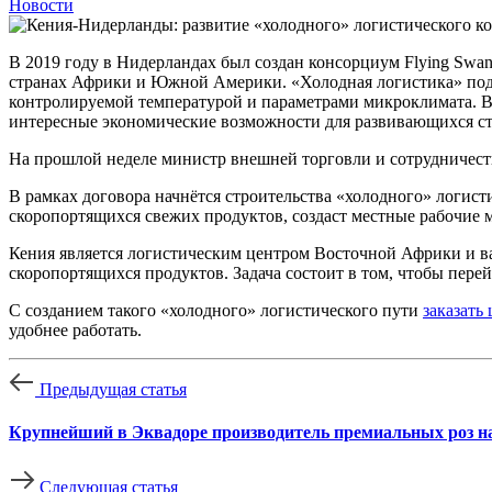
Новости
В 2019 году в Нидерландах был создан консорциум Flying Swa
странах Африки и Южной Америки. «Холодная логистика» подр
контролируемой температурой и параметрами микроклимата. В 
интересные экономические возможности для развивающихся стр
На прошлой неделе министр внешней торговли и сотрудничеств
В рамках договора начнётся строительства «холодного» логис
скоропортящихся свежих продуктов, создаст местные рабочие 
Кения является логистическим центром Восточной Африки и в
скоропортящихся продуктов. Задача состоит в том, чтобы пере
С созданием такого «холодного» логистического пути
заказать
удобнее работать.
Предыдущая статья
Крупнейший в Эквадоре производитель премиальных роз 
Следующая статья