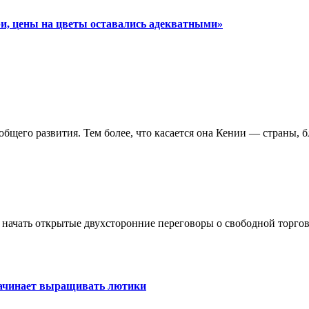
и, цены на цветы оставались адекватными»
общего развития. Тем более, что касается она Кении — страны, 
чать открытые двухсторонние переговоры о свободной торговле
начинает выращивать лютики