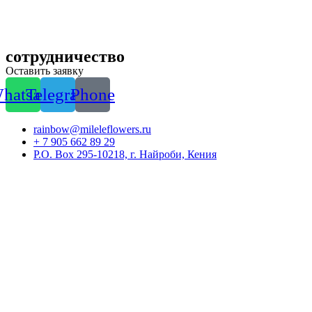
сотрудничество
Оставить заявку
hatsapp
Telegram
Phone
rainbow@mileleflowers.ru
+ 7 905 662 89 29
P.O. Box 295-10218, г. Найроби, Кения