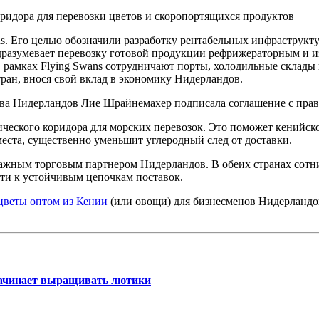
ns. Его целью обозначили разработку рентабельных инфраструк
азумевает перевозку готовой продукции рефрижераторным и изо
рамках Flying Swans сотрудничают порты, холодильные склады 
ан, внося свой вклад в экономику Нидерландов.
а Нидерландов Лие Шрайнемахер подписала соглашение с правит
тического коридора для морских перевозок. Это поможет кенийс
места, существенно уменьшит углеродный след от доставки.
ажным торговым партнером Нидерландов. В обеих странах сотни
йти к устойчивым цепочкам поставок.
 цветы оптом из Кении
(или овощи) для бизнесменов Нидерландо
начинает выращивать лютики