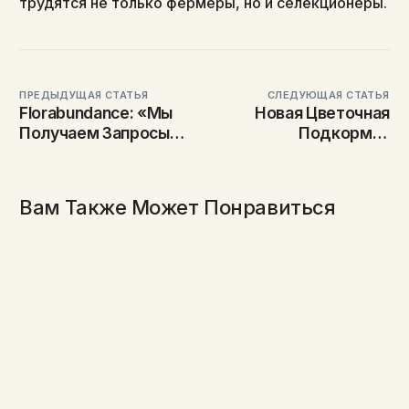
трудятся не только фермеры, но и селекционеры.
ПРЕДЫДУЩАЯ СТАТЬЯ
СЛЕДУЮЩАЯ СТАТЬЯ
Florabundance: «Мы
Новая Цветочная
Получаем Запросы
Подкормка
На Множество
Повышает Яркость
Уникальных Цветов»
Лепестков Даже У
Срезанных Цветов И
Вам Также Может Понравиться
Продлевает Их
Жизнь В Вазе