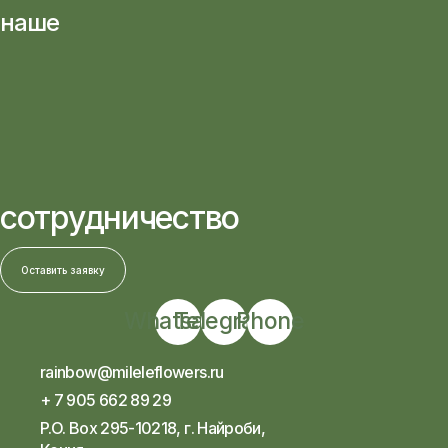
наше
сотрудничество
Оставить заявку
Whatsapp
Telegram
Phone
rainbow@mileleflowers.ru
+ 7 905 662 89 29
P.O. Box 295-10218, г. Найроби,