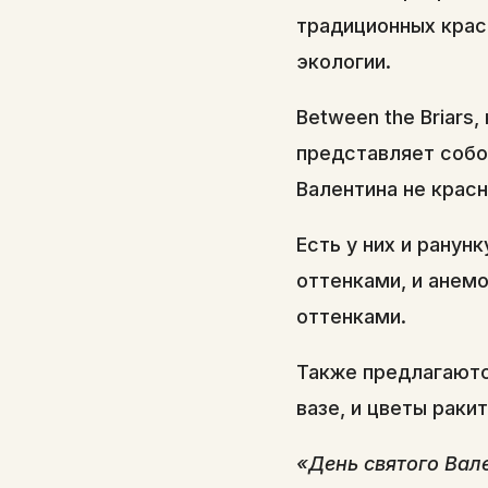
традиционных красн
экологии.
Between the Briars
представляет соб
Валентина не красн
Есть у них и рану
оттенками, и анем
оттенками.
Также предлагаютс
вазе, и цветы раки
«День святого Вал