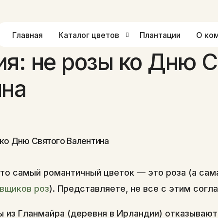
Главная
Каталог цветов
Плантации
О ко
я: не розы ко Дню С
Среднеголовая роза Кения
ина
Кустовая роза
Пионовидная кустовая роза
Пиновидная одноголовая роза
Роза Кения крупный бутон
то самый романтичный цветок — это роза (а сам
Другие цветы из Кении
авщиков роз
). Представляете, не все с этим согл
Фото от клиентов
 из Гланмайра (деревня в Ирландии) отказывают