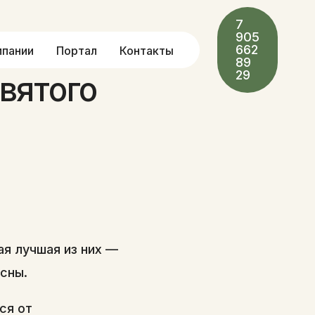
7
905
662
мпании
Портал
Контакты
89
29
вятого
ая лучшая из них —
асны.
ся от