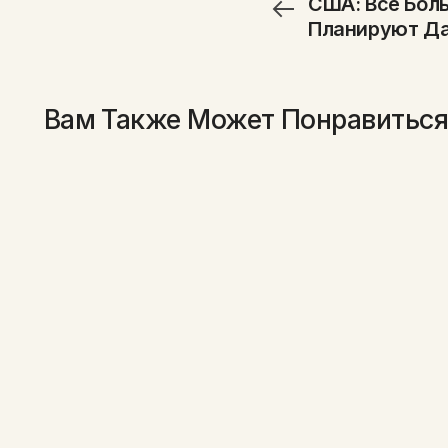
США: Все Бол
Планируют Да
День Святого
Вам Также Может Понравитьс