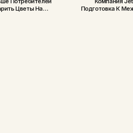
ьше Потребителей
Компания Jet
рить Цветы На
Подготовка К Ме
 Валентина
я