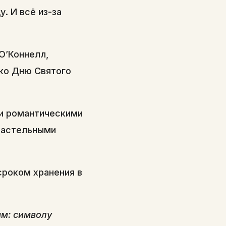
. И всё из-за
 О’Коннелл,
ко Дню Святого
 и романтическими
 пастельными
сроком хранения в
ам: символу