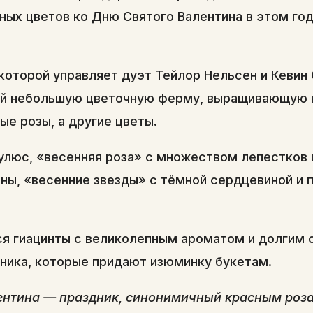
ых цветов ко Дню Святого Валентина в этом году
, которой управляет дуэт Тейлор Нельсен и Кевин
ой небольшую цветочную ферму, выращивающую 
ые розы, а другие цветы.
нкулюс, «весенняя роза» с множеством лепестков
оны, «весенние звезды» с тёмной сердцевиной и
я гиацинты с великолепным ароматом и долгим 
тника, которые придают изюминку букетам.
ентина — праздник, синонимичный красным роз