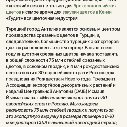
«высокий» сезон не только для
брокеров кенийских
цветов
и самое время для
закупки цветов в Кении
.
«Гудит» вся цветочная индустрия.
Турецкий город Анталия является основным центром
производства срезанных цветов в Турции, и,
следовательно, большинство турецких экспортёров
цветов расположены в этом городе. В нынешнем
году индустрия срезанных цветов начала поставлять
в общей сложности 75 млн стеблей срезанных
цветов, в основном гвоздик, и 4 млн рождественских
венков почти в 30 европейских стран и Россию для
празднования Рождества и Нового года. Президент
Ассоциации экспортёров декоративных растений и
изделий Центральной Анатолии (OAIB) Исмаил
Йылмаз сказал:
«Мы начали экспорт почти в 30
европейских стран и Россию. Мы ожидаем
реализовать 75 млн стеблей гвоздик и получить за
это экспортную выручку в размере примерно 8-10
млн долларов США в нынешний новогодний период.