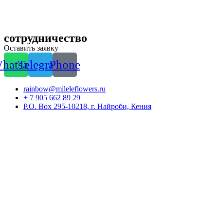
сотрудничество
Оставить заявку
hatsapp
Telegram
Phone
rainbow@mileleflowers.ru
+ 7 905 662 89 29
P.O. Box 295-10218, г. Найроби, Кения